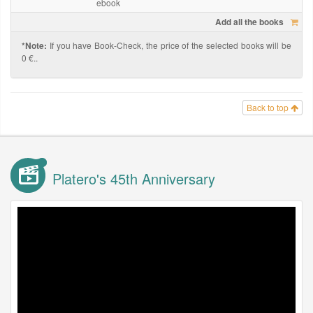
ebook
Add all the books
*Note:
If you have Book-Check, the price of the selected books will be
0 €..
Back to top
Platero's 45th Anniversary