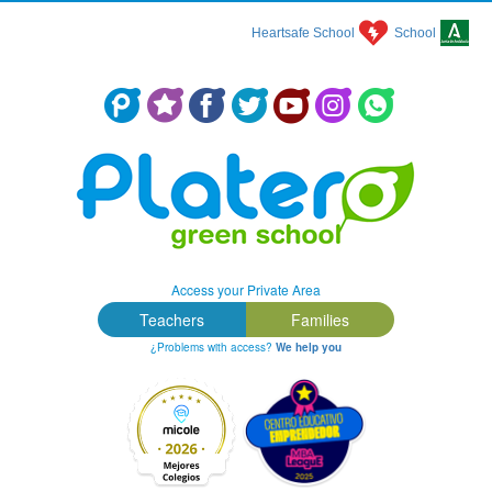
Heartsafe School
School
Colegio Concertado en Málaga: Platero Green School
Access your Private Area
Teachers
Families
¿Problems with access?
We help you