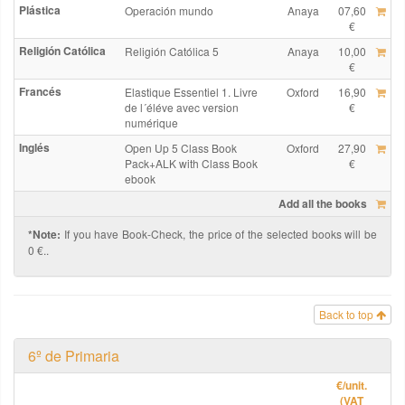
Plástica
Operación mundo
Anaya
07,60
€
Religión Católica
Religión Católica 5
Anaya
10,00
€
Francés
Elastique Essentiel 1. Livre
Oxford
16,90
de l´éléve avec version
€
numérique
Inglés
Open Up 5 Class Book
Oxford
27,90
Pack+ALK with Class Book
€
ebook
Add all the books
*Note:
If you have Book-Check, the price of the selected books will be
0 €..
Back to top
6º de Primaria
€
/unit.
(VAT