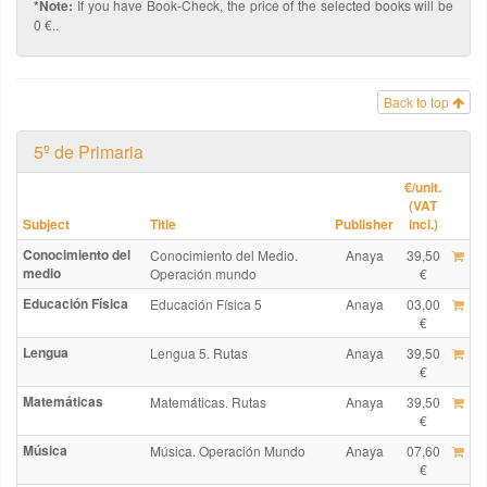
*Note:
If you have Book-Check, the price of the selected books will be
0 €..
Back to top
5º de Primaria
€
/unit.
(VAT
Subject
Title
Publisher
incl.)
Conocimiento del
Conocimiento del Medio.
Anaya
39,50
medio
Operación mundo
€
Educación Física
Educación Física 5
Anaya
03,00
€
Lengua
Lengua 5. Rutas
Anaya
39,50
€
Matemáticas
Matemáticas. Rutas
Anaya
39,50
€
Música
Música. Operación Mundo
Anaya
07,60
€