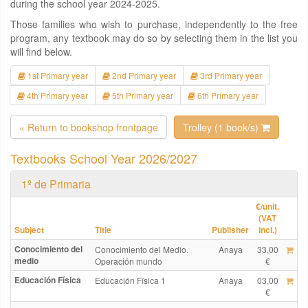
during the school year 2024-2025.
Those families who wish to purchase, independently to the free
program, any textbook may do so by selecting them in the list you
will find below.
1st Primary year
2nd Primary year
3rd Primary year
4th Primary year
5th Primary year
6th Primary year
« Return to bookshop frontpage
Trolley (1 book/s)
Textbooks School Year 2026/2027
1º de Primaria
€
/unit.
(VAT
Subject
Title
Publisher
incl.)
Conocimiento del
Conocimiento del Medio.
Anaya
33,00
medio
Operación mundo
€
Educación Física
Educación Física 1
Anaya
03,00
€