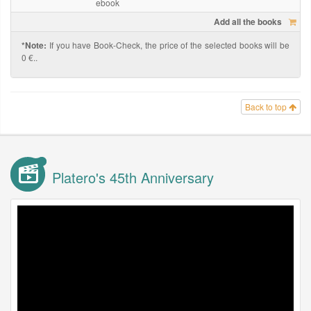
ebook
Add all the books
*Note:
If you have Book-Check, the price of the selected books will be
0 €..
Back to top
Platero's 45th Anniversary