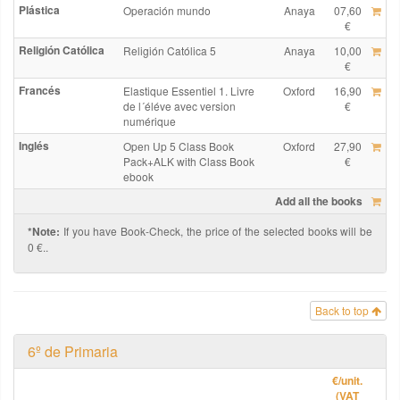
Plástica
Operación mundo
Anaya
07,60
€
Religión Católica
Religión Católica 5
Anaya
10,00
€
Francés
Elastique Essentiel 1. Livre
Oxford
16,90
de l´éléve avec version
€
numérique
Inglés
Open Up 5 Class Book
Oxford
27,90
Pack+ALK with Class Book
€
ebook
Add all the books
*Note:
If you have Book-Check, the price of the selected books will be
0 €..
Back to top
6º de Primaria
€
/unit.
(VAT