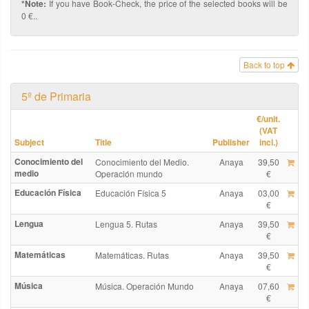
*Note:
If you have Book-Check, the price of the selected books will be
0 €..
Back to top
5º de Primaria
€
/unit.
(VAT
Subject
Title
Publisher
incl.)
Conocimiento del
Conocimiento del Medio.
Anaya
39,50
medio
Operación mundo
€
Educación Física
Educación Física 5
Anaya
03,00
€
Lengua
Lengua 5. Rutas
Anaya
39,50
€
Matemáticas
Matemáticas. Rutas
Anaya
39,50
€
Música
Música. Operación Mundo
Anaya
07,60
€