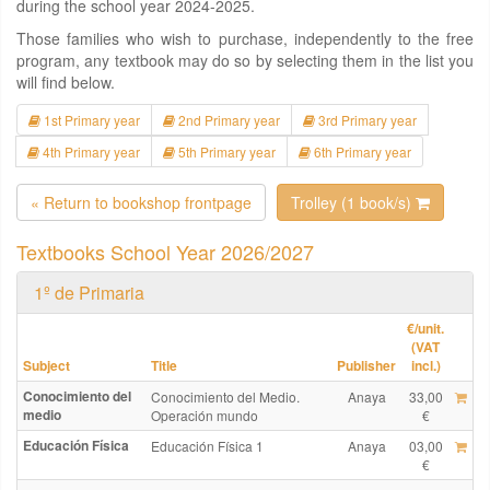
during the school year 2024-2025.
Those families who wish to purchase, independently to the free
program, any textbook may do so by selecting them in the list you
will find below.
1st Primary year
2nd Primary year
3rd Primary year
4th Primary year
5th Primary year
6th Primary year
« Return to bookshop frontpage
Trolley (1 book/s)
Textbooks School Year 2026/2027
1º de Primaria
€
/unit.
(VAT
Subject
Title
Publisher
incl.)
Conocimiento del
Conocimiento del Medio.
Anaya
33,00
medio
Operación mundo
€
Educación Física
Educación Física 1
Anaya
03,00
€