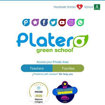
Heartsafe School
School
Colegio Concertado en Málaga: Platero Green School
Access your Private Area
Teachers
Families
¿Problems with access?
We help you