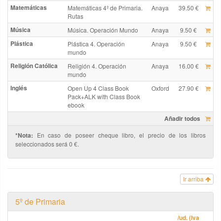
Matemáticas
Matemáticas 4º de Primaria.
Anaya
39.50 €
Rutas
Música
Música. Operación Mundo
Anaya
9.50 €
Plástica
Plástica 4. Operación
Anaya
9.50 €
mundo
Religión Católica
Religión 4. Operación
Anaya
16.00 €
mundo
Inglés
Open Up 4 Class Book
Oxford
27.90 €
Pack+ALK with Class Book
ebook
Añadir todos
*Nota:
En caso de poseer cheque libro, el precio de los libros
seleccionados será 0 €.
Ir arriba
5º de Primaria
/ud. (Iva