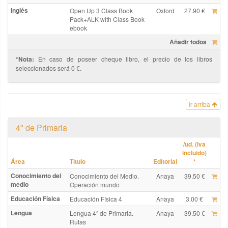
Inglés
Open Up 3 Class Book
Oxford
27.90 €
Pack+ALK with Class Book
ebook
Añadir todos
*Nota:
En caso de poseer cheque libro, el precio de los libros
seleccionados será 0 €.
Ir arriba
4º de Primaria
/ud. (Iva
incluido)
Área
Título
Editorial
*
Conocimiento del
Conocimiento del Medio.
Anaya
39.50 €
medio
Operación mundo
Educación Física
Educación Física 4
Anaya
3.00 €
Lengua
Lengua 4º de Primaria.
Anaya
39.50 €
Rutas