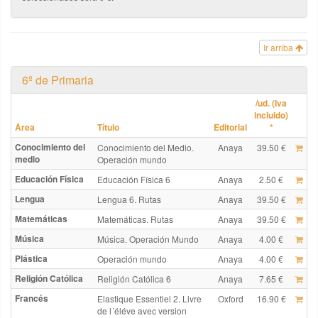
Ir arriba
6º de Primaria
/ud. (Iva
incluido)
Área
Título
Editorial
*
Conocimiento del
Conocimiento del Medio.
Anaya
39.50 €
medio
Operación mundo
Educación Física
Educación Física 6
Anaya
2.50 €
Lengua
Lengua 6. Rutas
Anaya
39.50 €
Matemáticas
Matemáticas. Rutas
Anaya
39.50 €
Música
Música. Operación Mundo
Anaya
4.00 €
Plástica
Operación mundo
Anaya
4.00 €
Religión Católica
Religión Católica 6
Anaya
7.65 €
Francés
Elastique Essentiel 2. Livre
Oxford
16.90 €
de l´éléve avec version