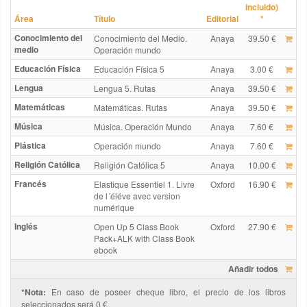
incluido)
Área
Título
Editorial
*
Conocimiento del
Conocimiento del Medio.
Anaya
39.50 €
medio
Operación mundo
Educación Física
Educación Física 5
Anaya
3.00 €
Lengua
Lengua 5. Rutas
Anaya
39.50 €
Matemáticas
Matemáticas. Rutas
Anaya
39.50 €
Música
Música. Operación Mundo
Anaya
7.60 €
Plástica
Operación mundo
Anaya
7.60 €
Religión Católica
Religión Católica 5
Anaya
10.00 €
Francés
Elastique Essentiel 1. Livre
Oxford
16.90 €
de l´éléve avec version
numérique
Inglés
Open Up 5 Class Book
Oxford
27.90 €
Pack+ALK with Class Book
ebook
Añadir todos
*Nota:
En caso de poseer cheque libro, el precio de los libros
seleccionados será 0 €.