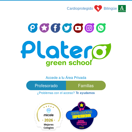
Cardioprotegido
Bilingüe
Centro Concertado en Málaga: Colegio Platero Green School
Accede a tu Área Privada
Profesorado
Familias
¿Problemas con el acceso?
Te ayudamos