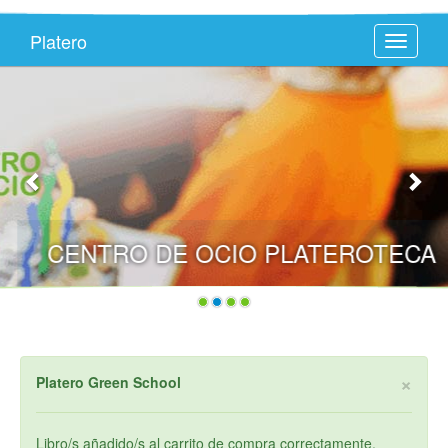
Platero
Toggle
navigati
CENTRO DE OCIO PLATEROTECA
×
Platero Green School
Libro/s añadido/s al carrito de compra correctamente.