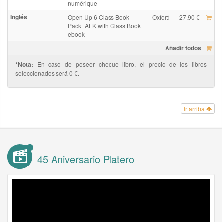
numérique
Inglés
Open Up 6 Class Book
Oxford
27.90 €
Pack+ALK with Class Book
ebook
Añadir todos
*Nota:
En caso de poseer cheque libro, el precio de los libros
seleccionados será 0 €.
Ir arriba
45 Aniversario Platero