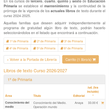
En los cursos de
tercero
,
cuarto
,
quinto
y
sexto
de
Educación
Primaria
se establece el
mantenimiento
y la continuidad de la
prórroga de la vigencia de los
actuales libros
de texto durante el
curso 2024-2025.
Aquellas familias que deseen adquirir independientemente al
programa de gratuidad algún libro de texto, podrán hacerlo
seleccionándolos en el listado que encontrará a continuación.
1º de Primaria
2º de Primaria
3º de Primaria
4º de Primaria
5º de Primaria
6º de Primaria
« Volver a la Portada de Librería
Carrito (1 libro/s)
Libros de texto Curso 2026/2027
1º de Primaria
/ud. (Iva
incluido)
Área
Título
Editorial
*
Conocimiento del
Conocimiento del Medio.
Anaya
33.00 €
medio
Operación mundo