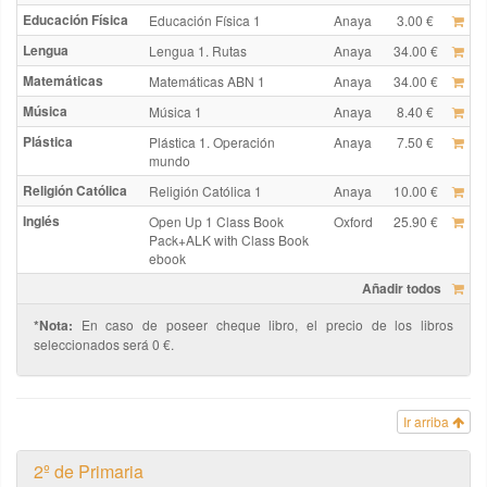
Educación Física
Educación Física 1
Anaya
3.00 €
Lengua
Lengua 1. Rutas
Anaya
34.00 €
Matemáticas
Matemáticas ABN 1
Anaya
34.00 €
Música
Música 1
Anaya
8.40 €
Plástica
Plástica 1. Operación
Anaya
7.50 €
mundo
Religión Católica
Religión Católica 1
Anaya
10.00 €
Inglés
Open Up 1 Class Book
Oxford
25.90 €
Pack+ALK with Class Book
ebook
Añadir todos
*Nota:
En caso de poseer cheque libro, el precio de los libros
seleccionados será 0 €.
Ir arriba
2º de Primaria