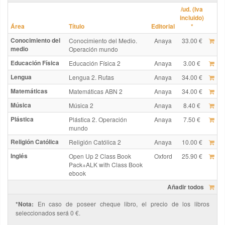
/ud. (Iva
incluido)
Área
Título
Editorial
*
Conocimiento del
Conocimiento del Medio.
Anaya
33.00 €
medio
Operación mundo
Educación Física
Educación Física 2
Anaya
3.00 €
Lengua
Lengua 2. Rutas
Anaya
34.00 €
Matemáticas
Matemáticas ABN 2
Anaya
34.00 €
Música
Música 2
Anaya
8.40 €
Plástica
Plástica 2. Operación
Anaya
7.50 €
mundo
Religión Católica
Religión Católica 2
Anaya
10.00 €
Inglés
Open Up 2 Class Book
Oxford
25.90 €
Pack+ALK with Class Book
ebook
Añadir todos
*Nota:
En caso de poseer cheque libro, el precio de los libros
seleccionados será 0 €.