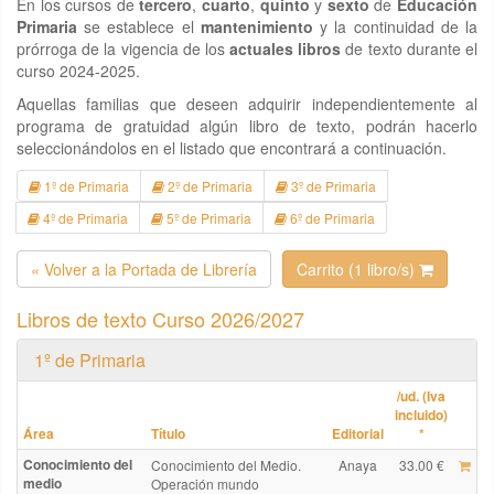
En los cursos de
tercero
,
cuarto
,
quinto
y
sexto
de
Educación
Primaria
se establece el
mantenimiento
y la continuidad de la
prórroga de la vigencia de los
actuales libros
de texto durante el
curso 2024-2025.
Aquellas familias que deseen adquirir independientemente al
programa de gratuidad algún libro de texto, podrán hacerlo
seleccionándolos en el listado que encontrará a continuación.
1º de Primaria
2º de Primaria
3º de Primaria
4º de Primaria
5º de Primaria
6º de Primaria
« Volver a la Portada de Librería
Carrito (1 libro/s)
Libros de texto Curso 2026/2027
1º de Primaria
/ud. (Iva
incluido)
Área
Título
Editorial
*
Conocimiento del
Conocimiento del Medio.
Anaya
33.00 €
medio
Operación mundo