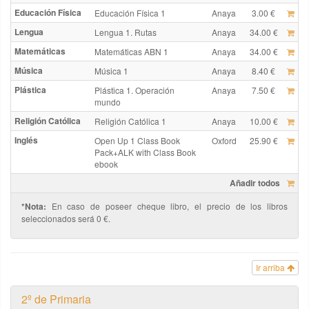
Educación Física
Educación Física 1
Anaya
3.00 €
Lengua
Lengua 1. Rutas
Anaya
34.00 €
Matemáticas
Matemáticas ABN 1
Anaya
34.00 €
Música
Música 1
Anaya
8.40 €
Plástica
Plástica 1. Operación
Anaya
7.50 €
mundo
Religión Católica
Religión Católica 1
Anaya
10.00 €
Inglés
Open Up 1 Class Book
Oxford
25.90 €
Pack+ALK with Class Book
ebook
Añadir todos
*Nota:
En caso de poseer cheque libro, el precio de los libros
seleccionados será 0 €.
Ir arriba
2º de Primaria