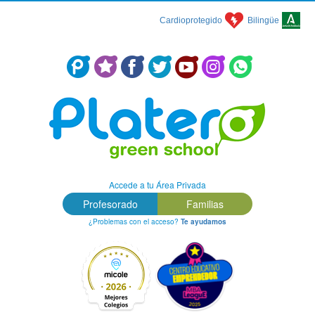
Cardioprotegido
Bilingüe
Centro Concertado en Málaga: Colegio Platero Green School
Accede a tu Área Privada
Profesorado
Familias
¿Problemas con el acceso?
Te ayudamos