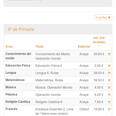
Ir arriba
6º de Primaria
/ud. (Iva
incluido)
Área
Título
Editorial
*
Conocimiento del
Conocimiento del Medio.
Anaya
39.50 €
medio
Operación mundo
Educación Física
Educación Física 6
Anaya
2.50 €
Lengua
Lengua 6. Rutas
Anaya
39.50 €
Matemáticas
Matemáticas. Rutas
Anaya
39.50 €
Música
Música. Operación Mundo
Anaya
4.00 €
Plástica
Operación mundo
Anaya
4.00 €
Religión Católica
Religión Católica 6
Anaya
7.65 €
Francés
Elastique Essentiel 2. Livre
Oxford
16.90 €
de l´éléve avec version