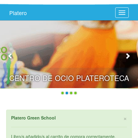
Platero
Toggle
navigati
CENTRO DE OCIO PLATEROTECA
×
Platero Green School
Libro/s añadido/s al carrito de compra correctamente.