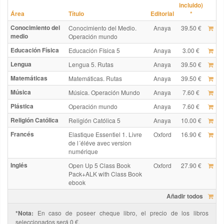
incluido)
Área
Título
Editorial
*
Conocimiento del
Conocimiento del Medio.
Anaya
39.50 €
medio
Operación mundo
Educación Física
Educación Física 5
Anaya
3.00 €
Lengua
Lengua 5. Rutas
Anaya
39.50 €
Matemáticas
Matemáticas. Rutas
Anaya
39.50 €
Música
Música. Operación Mundo
Anaya
7.60 €
Plástica
Operación mundo
Anaya
7.60 €
Religión Católica
Religión Católica 5
Anaya
10.00 €
Francés
Elastique Essentiel 1. Livre
Oxford
16.90 €
de l´éléve avec version
numérique
Inglés
Open Up 5 Class Book
Oxford
27.90 €
Pack+ALK with Class Book
ebook
Añadir todos
*Nota:
En caso de poseer cheque libro, el precio de los libros
seleccionados será 0 €.