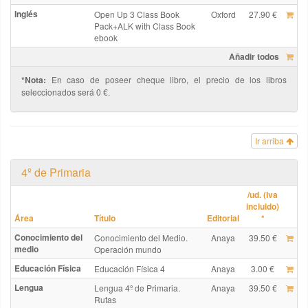
Inglés
Open Up 3 Class Book
Oxford
27.90 €
Pack+ALK with Class Book
ebook
Añadir todos
*Nota:
En caso de poseer cheque libro, el precio de los libros
seleccionados será 0 €.
Ir arriba
4º de Primaria
/ud. (Iva
incluido)
Área
Título
Editorial
*
Conocimiento del
Conocimiento del Medio.
Anaya
39.50 €
medio
Operación mundo
Educación Física
Educación Física 4
Anaya
3.00 €
Lengua
Lengua 4º de Primaria.
Anaya
39.50 €
Rutas