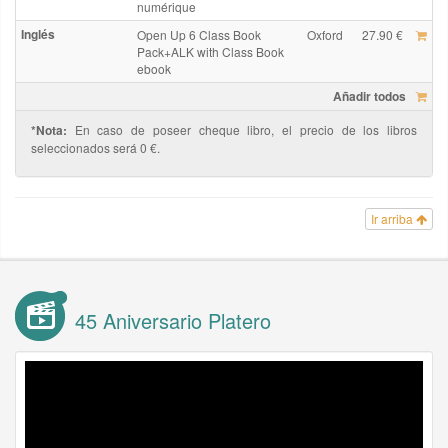
numérique
Inglés
Open Up 6 Class Book
Oxford
27.90 €
Pack+ALK with Class Book
ebook
Añadir todos
*Nota:
En caso de poseer cheque libro, el precio de los libros
seleccionados será 0 €.
Ir arriba
45 Aniversario Platero