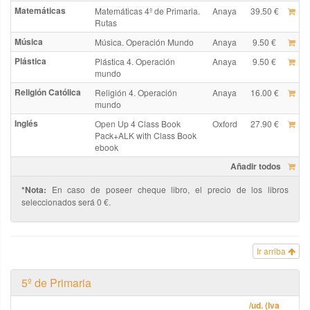
Matemáticas
Matemáticas 4º de Primaria.
Anaya
39.50 €
Rutas
Música
Música. Operación Mundo
Anaya
9.50 €
Plástica
Plástica 4. Operación
Anaya
9.50 €
mundo
Religión Católica
Religión 4. Operación
Anaya
16.00 €
mundo
Inglés
Open Up 4 Class Book
Oxford
27.90 €
Pack+ALK with Class Book
ebook
Añadir todos
*Nota:
En caso de poseer cheque libro, el precio de los libros
seleccionados será 0 €.
Ir arriba
5º de Primaria
/ud. (Iva