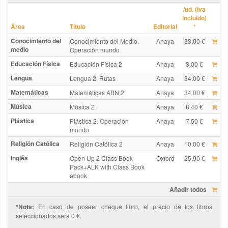
/ud. (Iva
incluido)
Área
Título
Editorial
*
Conocimiento del
Conocimiento del Medio.
Anaya
33.00 €
medio
Operación mundo
Educación Física
Educación Física 2
Anaya
3.00 €
Lengua
Lengua 2. Rutas
Anaya
34.00 €
Matemáticas
Matemáticas ABN 2
Anaya
34.00 €
Música
Música 2
Anaya
8.40 €
Plástica
Plástica 2. Operación
Anaya
7.50 €
mundo
Religión Católica
Religión Católica 2
Anaya
10.00 €
Inglés
Open Up 2 Class Book
Oxford
25.90 €
Pack+ALK with Class Book
ebook
Añadir todos
*Nota:
En caso de poseer cheque libro, el precio de los libros
seleccionados será 0 €.