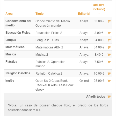
/ud. (Iva
incluido)
Área
Título
Editorial
*
Conocimiento del
Conocimiento del Medio.
Anaya
33.00 €
medio
Operación mundo
Educación Física
Educación Física 2
Anaya
3.00 €
Lengua
Lengua 2. Rutas
Anaya
34.00 €
Matemáticas
Matemáticas ABN 2
Anaya
34.00 €
Música
Música 2
Anaya
8.40 €
Plástica
Plástica 2. Operación
Anaya
7.50 €
mundo
Religión Católica
Religión Católica 2
Anaya
10.00 €
Inglés
Open Up 2 Class Book
Oxford
25.90 €
Pack+ALK with Class Book
ebook
Añadir todos
*Nota:
En caso de poseer cheque libro, el precio de los libros
seleccionados será 0 €.