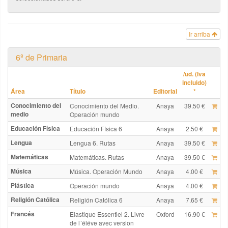
Ir arriba
6º de Primaria
/ud. (Iva
incluido)
Área
Título
Editorial
*
Conocimiento del
Conocimiento del Medio.
Anaya
39.50 €
medio
Operación mundo
Educación Física
Educación Física 6
Anaya
2.50 €
Lengua
Lengua 6. Rutas
Anaya
39.50 €
Matemáticas
Matemáticas. Rutas
Anaya
39.50 €
Música
Música. Operación Mundo
Anaya
4.00 €
Plástica
Operación mundo
Anaya
4.00 €
Religión Católica
Religión Católica 6
Anaya
7.65 €
Francés
Elastique Essentiel 2. Livre
Oxford
16.90 €
de l´éléve avec version