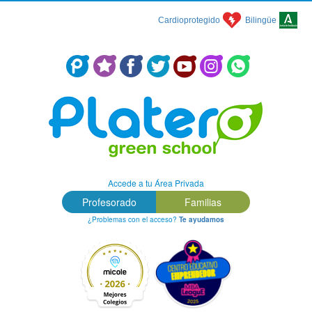
Cardioprotegido
Bilingüe
Centro Concertado en Málaga: Colegio Platero Green School
Accede a tu Área Privada
Profesorado
Familias
¿Problemas con el acceso?
Te ayudamos