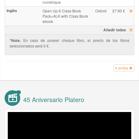
numérique
Inglés
Open Up 6 Class Book
Oxford
27.90 €
Pack+ALK with Class Book
ebook
Añadir todos
*Nota:
En caso de poseer cheque libro, el precio de los libros
seleccionados será 0 €.
Ir arriba
45 Aniversario Platero