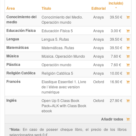
incluido)
Área
Título
Editorial
*
Conocimiento del
Conocimiento del Medio.
Anaya
39.50 €
medio
Operación mundo
Educación Física
Educación Física 5
Anaya
3.00 €
Lengua
Lengua 5. Rutas
Anaya
39.50 €
Matemáticas
Matemáticas. Rutas
Anaya
39.50 €
Música
Música. Operación Mundo
Anaya
7.60 €
Plástica
Operación mundo
Anaya
7.60 €
Religión Católica
Religión Católica 5
Anaya
10.00 €
Francés
Elastique Essentiel 1. Livre
Oxford
16.90 €
de l´éléve avec version
numérique
Inglés
Open Up 5 Class Book
Oxford
27.90 €
Pack+ALK with Class Book
ebook
Añadir todos
*Nota:
En caso de poseer cheque libro, el precio de los libros
seleccionados será 0 €.