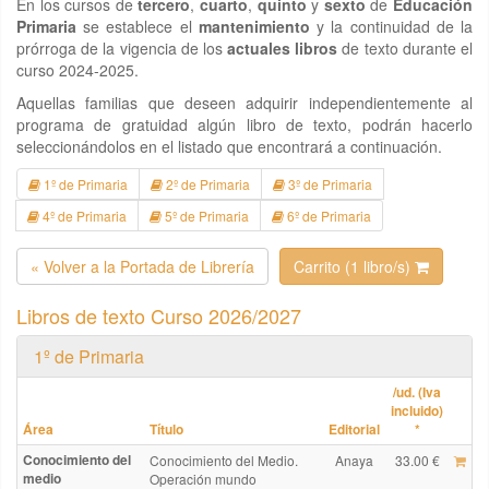
En los cursos de
tercero
,
cuarto
,
quinto
y
sexto
de
Educación
Primaria
se establece el
mantenimiento
y la continuidad de la
prórroga de la vigencia de los
actuales libros
de texto durante el
curso 2024-2025.
Aquellas familias que deseen adquirir independientemente al
programa de gratuidad algún libro de texto, podrán hacerlo
seleccionándolos en el listado que encontrará a continuación.
1º de Primaria
2º de Primaria
3º de Primaria
4º de Primaria
5º de Primaria
6º de Primaria
« Volver a la Portada de Librería
Carrito (1 libro/s)
Libros de texto Curso 2026/2027
1º de Primaria
/ud. (Iva
incluido)
Área
Título
Editorial
*
Conocimiento del
Conocimiento del Medio.
Anaya
33.00 €
medio
Operación mundo