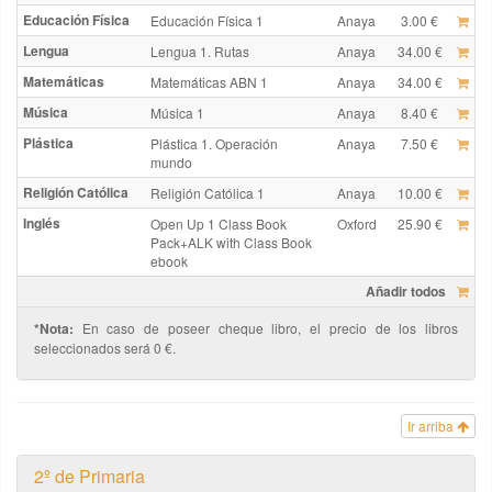
Educación Física
Educación Física 1
Anaya
3.00 €
Lengua
Lengua 1. Rutas
Anaya
34.00 €
Matemáticas
Matemáticas ABN 1
Anaya
34.00 €
Música
Música 1
Anaya
8.40 €
Plástica
Plástica 1. Operación
Anaya
7.50 €
mundo
Religión Católica
Religión Católica 1
Anaya
10.00 €
Inglés
Open Up 1 Class Book
Oxford
25.90 €
Pack+ALK with Class Book
ebook
Añadir todos
*Nota:
En caso de poseer cheque libro, el precio de los libros
seleccionados será 0 €.
Ir arriba
2º de Primaria