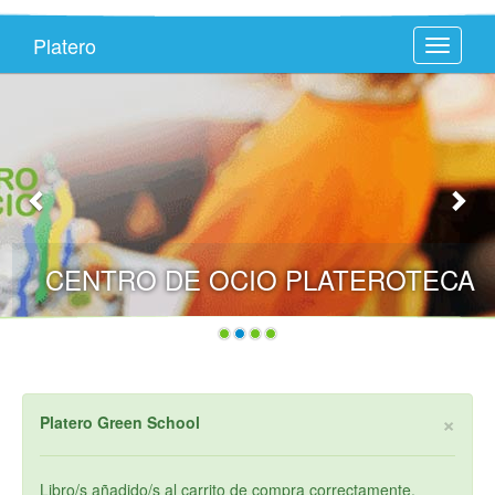
Platero
Toggle
navigati
CENTRO DE OCIO PLATEROTECA
×
Platero Green School
Libro/s añadido/s al carrito de compra correctamente.