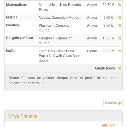
Matemáticas
Matemáticas 4º de Primaria.
Anaya
39.50 €
Rutas
Música
Música. Operación Mundo
Anaya
9.50 €
Plástica
Plástica 4. Operación
Anaya
9.50 €
mundo
Religión Católica
Religión 4. Operación
Anaya
16.00 €
mundo
Inglés
Open Up 4 Class Book
Oxford
27.90 €
Pack+ALK with Class Book
ebook
Añadir todos
*Nota:
En caso de poseer cheque libro, el precio de los libros
seleccionados será 0 €.
Ir arriba
5º de Primaria
/ud. (Iva