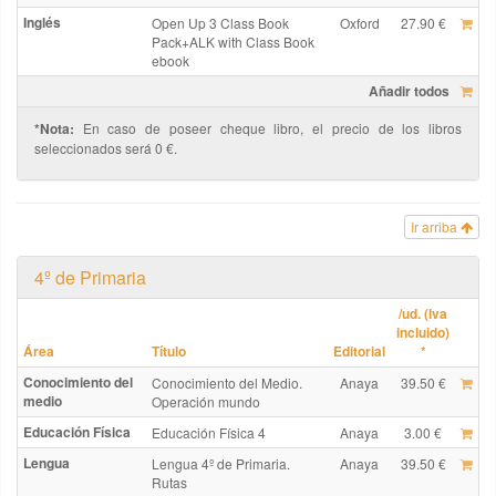
Inglés
Open Up 3 Class Book
Oxford
27.90 €
Pack+ALK with Class Book
ebook
Añadir todos
*Nota:
En caso de poseer cheque libro, el precio de los libros
seleccionados será 0 €.
Ir arriba
4º de Primaria
/ud. (Iva
incluido)
Área
Título
Editorial
*
Conocimiento del
Conocimiento del Medio.
Anaya
39.50 €
medio
Operación mundo
Educación Física
Educación Física 4
Anaya
3.00 €
Lengua
Lengua 4º de Primaria.
Anaya
39.50 €
Rutas