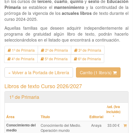
En los cursos de
tercero
,
cuarto
,
quinto
y
sexto
de
Educación
Primaria
se establece el
mantenimiento
y la continuidad de la
prórroga de la vigencia de los
actuales libros
de texto durante el
curso 2024-2025.
Aquellas familias que deseen adquirir independientemente al
programa de gratuidad algún libro de texto, podrán hacerlo
seleccionándolos en el listado que encontrará a continuación.
1º de Primaria
2º de Primaria
3º de Primaria
4º de Primaria
5º de Primaria
6º de Primaria
« Volver a la Portada de Librería
Carrito (1 libro/s)
Libros de texto Curso 2026/2027
1º de Primaria
/ud. (Iva
incluido)
Área
Título
Editorial
*
Conocimiento del
Conocimiento del Medio.
Anaya
33.00 €
medio
Operación mundo