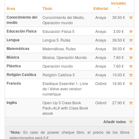
incluido)
Área
Título
Editorial
*
Conocimiento del
Conocimiento del Medio.
Anaya
39.50 €
medio
Operación mundo
Educación Física
Educación Física 5
Anaya
3.00 €
Lengua
Lengua 5. Rutas
Anaya
39.50 €
Matemáticas
Matemáticas. Rutas
Anaya
39.50 €
Música
Música. Operación Mundo
Anaya
7.60 €
Plástica
Operación mundo
Anaya
7.60 €
Religión Católica
Religión Católica 5
Anaya
10.00 €
Francés
Elastique Essentiel 1. Livre
Oxford
16.90 €
de l´éléve avec version
numérique
Inglés
Open Up 5 Class Book
Oxford
27.90 €
Pack+ALK with Class Book
ebook
Añadir todos
*Nota:
En caso de poseer cheque libro, el precio de los libros
seleccionados será 0 €.