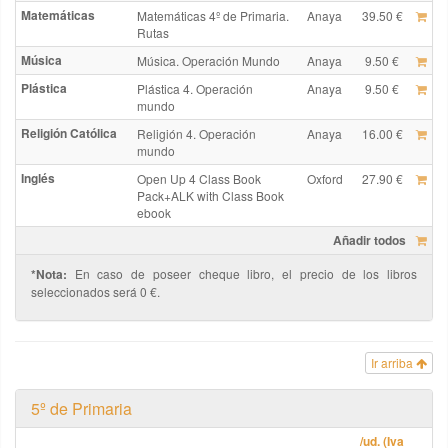
Matemáticas
Matemáticas 4º de Primaria.
Anaya
39.50 €
Rutas
Música
Música. Operación Mundo
Anaya
9.50 €
Plástica
Plástica 4. Operación
Anaya
9.50 €
mundo
Religión Católica
Religión 4. Operación
Anaya
16.00 €
mundo
Inglés
Open Up 4 Class Book
Oxford
27.90 €
Pack+ALK with Class Book
ebook
Añadir todos
*Nota:
En caso de poseer cheque libro, el precio de los libros
seleccionados será 0 €.
Ir arriba
5º de Primaria
/ud. (Iva