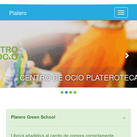
Platero
Toggle
navigati
CENTRO DE OCIO PLATEROTECA
×
Platero Green School
Libro/s añadido/s al carrito de compra correctamente.