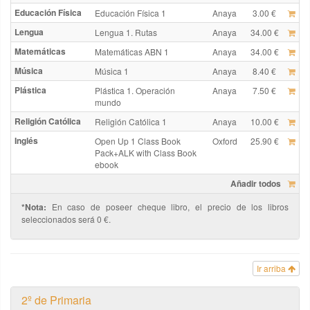
Educación Física
Educación Física 1
Anaya
3.00 €
Lengua
Lengua 1. Rutas
Anaya
34.00 €
Matemáticas
Matemáticas ABN 1
Anaya
34.00 €
Música
Música 1
Anaya
8.40 €
Plástica
Plástica 1. Operación
Anaya
7.50 €
mundo
Religión Católica
Religión Católica 1
Anaya
10.00 €
Inglés
Open Up 1 Class Book
Oxford
25.90 €
Pack+ALK with Class Book
ebook
Añadir todos
*Nota:
En caso de poseer cheque libro, el precio de los libros
seleccionados será 0 €.
Ir arriba
2º de Primaria