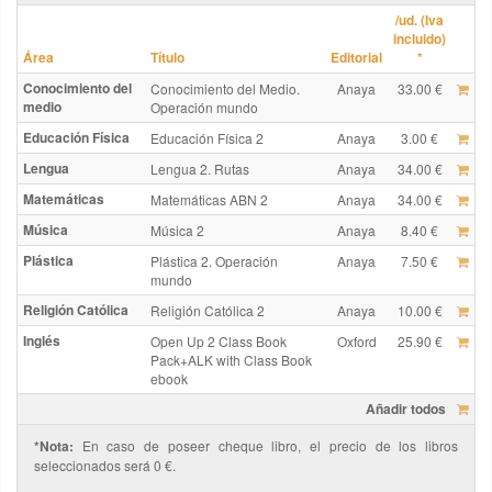
/ud. (Iva
incluido)
Área
Título
Editorial
*
Conocimiento del
Conocimiento del Medio.
Anaya
33.00 €
medio
Operación mundo
Educación Física
Educación Física 2
Anaya
3.00 €
Lengua
Lengua 2. Rutas
Anaya
34.00 €
Matemáticas
Matemáticas ABN 2
Anaya
34.00 €
Música
Música 2
Anaya
8.40 €
Plástica
Plástica 2. Operación
Anaya
7.50 €
mundo
Religión Católica
Religión Católica 2
Anaya
10.00 €
Inglés
Open Up 2 Class Book
Oxford
25.90 €
Pack+ALK with Class Book
ebook
Añadir todos
*Nota:
En caso de poseer cheque libro, el precio de los libros
seleccionados será 0 €.