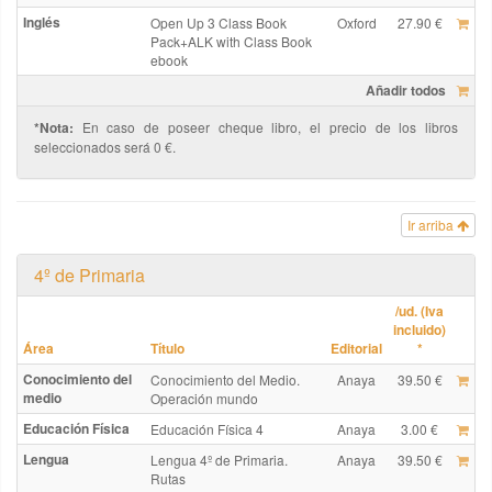
Inglés
Open Up 3 Class Book
Oxford
27.90 €
Pack+ALK with Class Book
ebook
Añadir todos
*Nota:
En caso de poseer cheque libro, el precio de los libros
seleccionados será 0 €.
Ir arriba
4º de Primaria
/ud. (Iva
incluido)
Área
Título
Editorial
*
Conocimiento del
Conocimiento del Medio.
Anaya
39.50 €
medio
Operación mundo
Educación Física
Educación Física 4
Anaya
3.00 €
Lengua
Lengua 4º de Primaria.
Anaya
39.50 €
Rutas