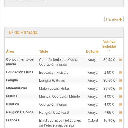
Ir arriba
6º de Primaria
/ud. (Iva
incluido)
Área
Título
Editorial
*
Conocimiento del
Conocimiento del Medio.
Anaya
39.50 €
medio
Operación mundo
Educación Física
Educación Física 6
Anaya
2.50 €
Lengua
Lengua 6. Rutas
Anaya
39.50 €
Matemáticas
Matemáticas. Rutas
Anaya
39.50 €
Música
Música. Operación Mundo
Anaya
4.00 €
Plástica
Operación mundo
Anaya
4.00 €
Religión Católica
Religión Católica 6
Anaya
7.65 €
Francés
Elastique Essentiel 2. Livre
Oxford
16.90 €
de l´éléve avec version