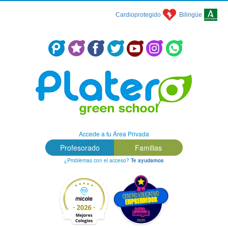
Cardioprotegido
Bilingüe
Centro Concertado en Málaga: Colegio Platero Green School
Accede a tu Área Privada
Profesorado
Familias
¿Problemas con el acceso?
Te ayudamos