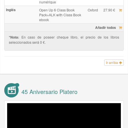
numérique
Inglés
Open Up 6 Class Book
Oxford
27.90 €
Pack+ALK with Class Book
ebook
Añadir todos
*Nota:
En caso de poseer cheque libro, el precio de los libros
seleccionados será 0 €.
Ir arriba
45 Aniversario Platero