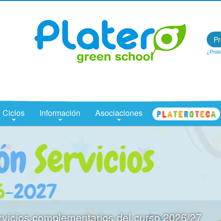
Centro Concertado en Málaga: Colegio Platero Green School
Pr
¿Prob
Ciclos
Información
Asociaciones
CENTRO DE OCIO PLATEROTECA