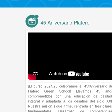
45 Aniversario Platero
¡El curso 2024/25 celebramos el 45ºAniversario d
Platero Green School! Llevamos 45 año
comprometidos con una educación de calidad
integral y adaptada a los desafíos del siglo XXI
Nuestra misión sigue firme, centrada en tres pilare
fundamentales: Desarrollo de competencias