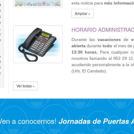
esta noticia para
más informaci
a
o
Ampliar »
s
o
,
HORARIO ADMINISTRAC
y
y
Durante las
vacaciones
de
v
abierta
durante
todo
el mes de
13:30 horas.
Para cualquier c
,
nosotros llamando al 952 29 11 
a
acudiendo personalmente a la ofi
e
(Urb. El Candado).
y
Ver todas »
Ven a conocernos!
Jornadas de Puertas 