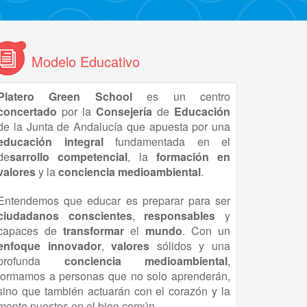
Modelo Educativo
Platero Green School
es un centro
concertado
por la
Consejería
de
Educación
de la Junta de Andalucía que apuesta por una
educación
integral
fundamentada en el
de
sarrollo competencial
, la
formación en
valores
y la
conciencia medioambiental
.
Entendemos que educar es preparar para ser
ciudadanos conscientes
,
responsables
y
capaces de
transformar
el
mundo
. Con un
enfoque innovador
,
valores
sólidos y una
profunda
conciencia
medioambiental
,
formamos a personas que no solo aprenderán,
sino que también actuarán con el corazón y la
mente puestos en el bien común.