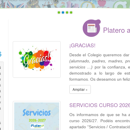
Platero 
¡GRACIAS!
6
Desde el Colegio queremos dar
(alumnado, padres, madres, pro
6
servicios …)
por la confianza, e
a
demostrado a lo largo de est
o
formamos. Os deseamos un feliz
s
Ampliar »
a
e
y
SERVICIOS CURSO 2026
a
Os informamos de que se ha a
curso 2026/27. Podéis encontr
s
apartado “Servicios / Contrataci
a