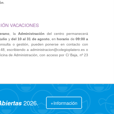
ón
.
IÓN VACACIONES
erano
, la
Administración
del centro permanecerá
julio
y
del 10 al 31 de agosto
, en
horario
de
09:00 a
onsulta o gestión, pueden ponerse en contacto con
48, escribiendo a administracion@colegioplatero.es o
cina de Administración, con acceso por C/ Baja, nº 23
2026.
Abiertas
+Información