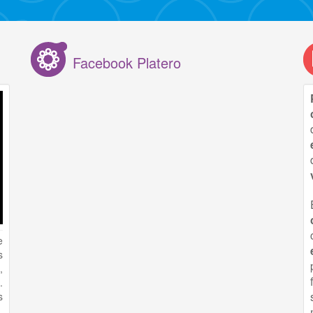
Facebook Platero
e
s
,
.
s
,