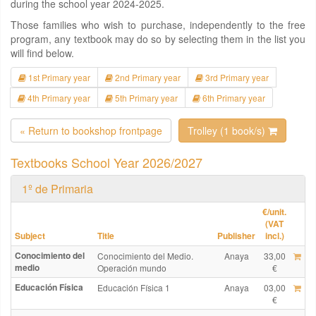
during the school year 2024-2025.
Those families who wish to purchase, independently to the free
program, any textbook may do so by selecting them in the list you
will find below.
1st Primary year
2nd Primary year
3rd Primary year
4th Primary year
5th Primary year
6th Primary year
« Return to bookshop frontpage
Trolley (1 book/s)
Textbooks School Year 2026/2027
1º de Primaria
€
/unit.
(VAT
Subject
Title
Publisher
incl.)
Conocimiento del
Conocimiento del Medio.
Anaya
33,00
medio
Operación mundo
€
Educación Física
Educación Física 1
Anaya
03,00
€