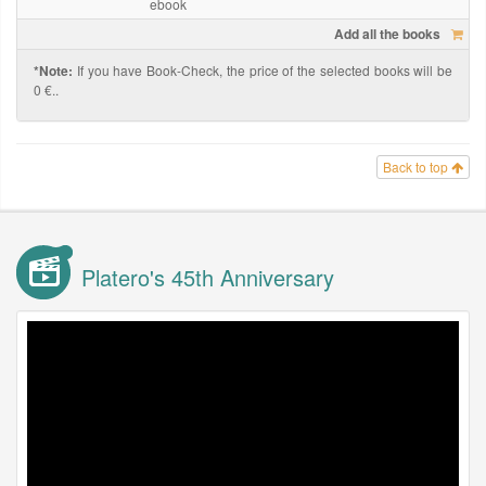
ebook
Add all the books
*Note:
If you have Book-Check, the price of the selected books will be
0 €..
Back to top
Platero's 45th Anniversary