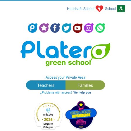
Heartsafe School
School
Colegio Concertado en Málaga: Platero Green School
Access your Private Area
Teachers
Families
¿Problems with access?
We help you