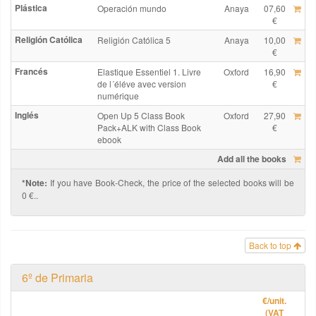
Plástica
Operación mundo
Anaya
07,60
€
Religión Católica
Religión Católica 5
Anaya
10,00
€
Francés
Elastique Essentiel 1. Livre
Oxford
16,90
de l´éléve avec version
€
numérique
Inglés
Open Up 5 Class Book
Oxford
27,90
Pack+ALK with Class Book
€
ebook
Add all the books
*Note:
If you have Book-Check, the price of the selected books will be
0 €..
Back to top
6º de Primaria
€
/unit.
(VAT