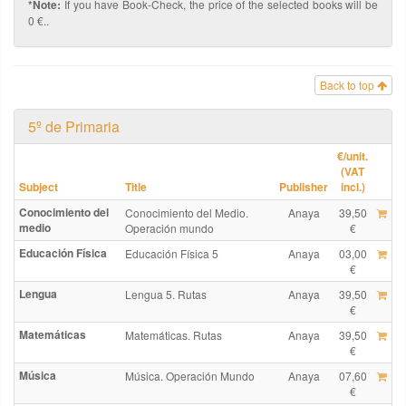
*Note:
If you have Book-Check, the price of the selected books will be
0 €..
Back to top
5º de Primaria
€
/unit.
(VAT
Subject
Title
Publisher
incl.)
Conocimiento del
Conocimiento del Medio.
Anaya
39,50
medio
Operación mundo
€
Educación Física
Educación Física 5
Anaya
03,00
€
Lengua
Lengua 5. Rutas
Anaya
39,50
€
Matemáticas
Matemáticas. Rutas
Anaya
39,50
€
Música
Música. Operación Mundo
Anaya
07,60
€