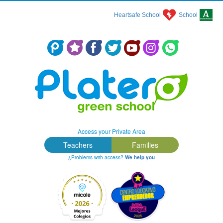
Heartsafe School
School
Colegio Concertado en Málaga: Platero Green School
Access your Private Area
Teachers
Families
¿Problems with access?
We help you