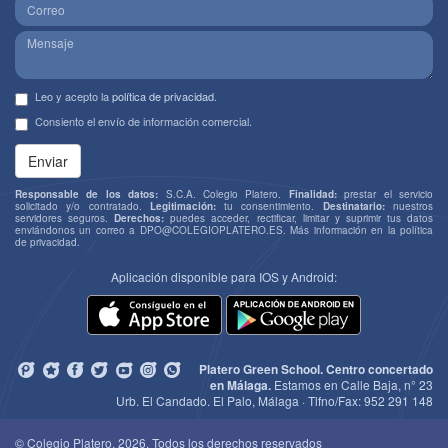
Leo y acepto la
política de privacidad
.
Consiento el envío de información comercial.
Enviar
Responsable de los datos:
S.C.A. Colegio Platero.
Finalidad:
prestar el servicio
solicitado y/o contratado.
Legitimación:
tu consentimiento.
Destinatario:
nuestros
servidores seguros.
Derechos:
puedes acceder, rectificar, limitar y suprimir tus datos
enviándonos un correo a
DPO@COLEGIOPLATERO.ES
. Más información en la
política
de privacidad
.
Aplicación disponible para IOS y Android:
Platero Green School. Centro concertado
en Málaga.
Estamos en Calle Baja, n° 23
Urb. El Candado. El Palo, Málaga · Tlfno/Fax:
952 291 148
© Colegio Platero, 2026. Todos los derechos reservados