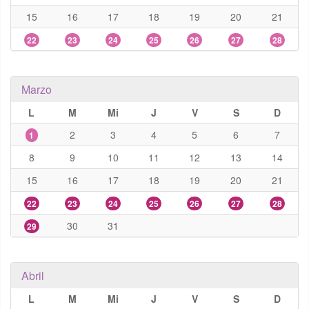
15
16
17
18
19
20
21
22
23
24
25
26
27
28
Marzo
L
M
Mi
J
V
S
D
2
3
4
5
6
7
1
8
9
10
11
12
13
14
15
16
17
18
19
20
21
22
23
24
25
26
27
28
30
31
29
Abril
L
M
Mi
J
V
S
D