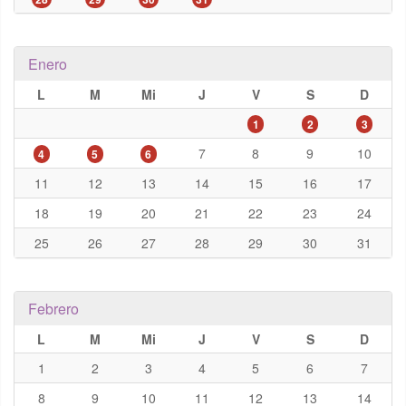
Enero
L
M
Mi
J
V
S
D
1
2
3
7
8
9
10
4
5
6
11
12
13
14
15
16
17
18
19
20
21
22
23
24
25
26
27
28
29
30
31
Febrero
L
M
Mi
J
V
S
D
1
2
3
4
5
6
7
8
9
10
11
12
13
14