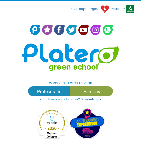
Cardioprotegido
Bilingüe
Centro Concertado en Málaga: Colegio Platero Green School
Accede a tu Área Privada
Profesorado
Familias
¿Problemas con el acceso?
Te ayudamos