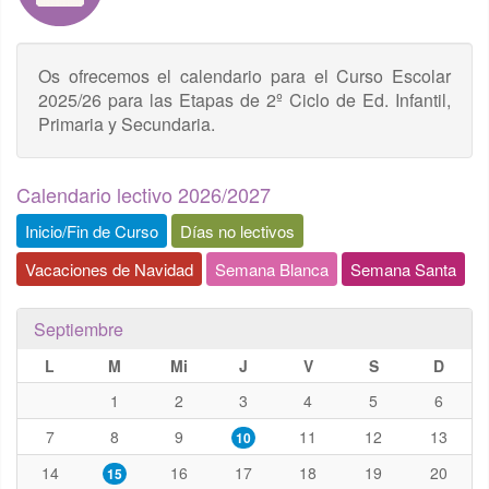
Os ofrecemos el calendario para el Curso Escolar
2025/26 para las Etapas de 2º Ciclo de Ed. Infantil,
Primaria y Secundaria.
Calendario lectivo 2026/2027
Inicio/Fin de Curso
Días no lectivos
Vacaciones de Navidad
Semana Blanca
Semana Santa
Septiembre
L
M
Mi
J
V
S
D
1
2
3
4
5
6
7
8
9
11
12
13
10
14
16
17
18
19
20
15