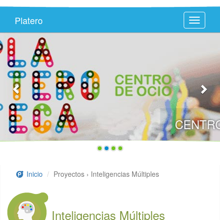
Platero
Toggle
navigati
CENTRO DE OCIO PLATEROTECA
Inicio
Proyectos › Inteligencias Múltiples
Inteligencias Múltiples