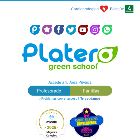
Cardioprotegido
Bilingüe
Centro Concertado en Málaga: Colegio Platero Green School
Accede a tu Área Privada
Profesorado
Familias
¿Problemas con el acceso?
Te ayudamos