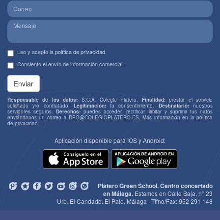
Leo y acepto la
política de privacidad
.
Consiento el envío de información comercial.
Enviar
Responsable de los datos:
S.C.A. Colegio Platero.
Finalidad:
prestar el servicio
solicitado y/o contratado.
Legitimación:
tu consentimiento.
Destinatario:
nuestros
servidores seguros.
Derechos:
puedes acceder, rectificar, limitar y suprimir tus datos
enviándonos un correo a
DPO@COLEGIOPLATERO.ES
. Más información en la
política
de privacidad
.
Aplicación disponible para IOS y Android:
Platero Green School. Centro concertado
en Málaga.
Estamos en Calle Baja, n° 23
Urb. El Candado. El Palo, Málaga · Tlfno/Fax:
952 291 148