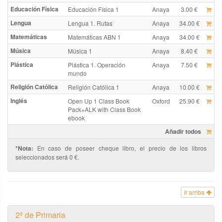
Educación Física
Educación Física 1
Anaya
3.00 €
Lengua
Lengua 1. Rutas
Anaya
34.00 €
Matemáticas
Matemáticas ABN 1
Anaya
34.00 €
Música
Música 1
Anaya
8.40 €
Plástica
Plástica 1. Operación
Anaya
7.50 €
mundo
Religión Católica
Religión Católica 1
Anaya
10.00 €
Inglés
Open Up 1 Class Book
Oxford
25.90 €
Pack+ALK with Class Book
ebook
Añadir todos
*Nota:
En caso de poseer cheque libro, el precio de los libros
seleccionados será 0 €.
Ir arriba
2º de Primaria