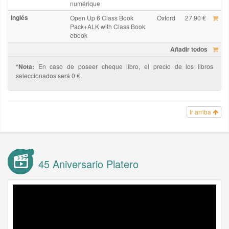
numérique
Inglés
Open Up 6 Class Book
Oxford
27.90 €
Pack+ALK with Class Book
ebook
Añadir todos
*Nota:
En caso de poseer cheque libro, el precio de los libros
seleccionados será 0 €.
Ir arriba
45 Aniversario Platero