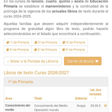
En los cursos de
tercero
,
cuarto
,
quinto
y
sexto
de
Educación
Primaria
se establece el
mantenimiento
y la continuidad de la
prórroga de la vigencia de los
actuales libros
de texto durante el
curso 2024-2025.
Aquellas familias que deseen adquirir independientemente al
programa de gratuidad algún libro de texto, podrán hacerlo
seleccionándolos en el listado que encontrará a continuación.
1º de Primaria
2º de Primaria
3º de Primaria
4º de Primaria
5º de Primaria
6º de Primaria
« Volver a la Portada de Librería
Carrito (8 libro/s)
Libros de texto Curso 2026/2027
1º de Primaria
/ud. (Iva
incluido)
Área
Título
Editorial
*
Conocimiento del
Conocimiento del Medio.
Anaya
33.00 €
medio
Operación mundo