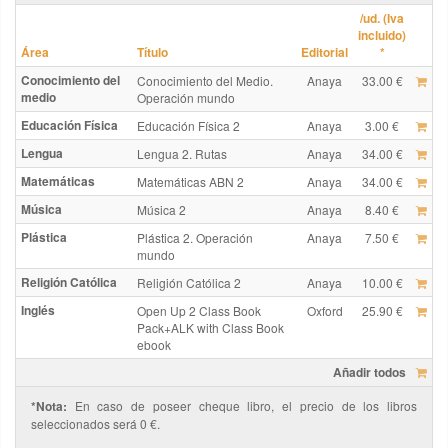
/ud. (Iva
incluido)
Área
Título
Editorial
*
Conocimiento del
Conocimiento del Medio.
Anaya
33.00 €
medio
Operación mundo
Educación Física
Educación Física 2
Anaya
3.00 €
Lengua
Lengua 2. Rutas
Anaya
34.00 €
Matemáticas
Matemáticas ABN 2
Anaya
34.00 €
Música
Música 2
Anaya
8.40 €
Plástica
Plástica 2. Operación
Anaya
7.50 €
mundo
Religión Católica
Religión Católica 2
Anaya
10.00 €
Inglés
Open Up 2 Class Book
Oxford
25.90 €
Pack+ALK with Class Book
ebook
Añadir todos
*Nota:
En caso de poseer cheque libro, el precio de los libros
seleccionados será 0 €.