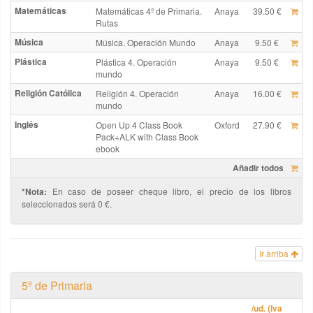
Matemáticas
Matemáticas 4º de Primaria.
Anaya
39.50 €
Rutas
Música
Música. Operación Mundo
Anaya
9.50 €
Plástica
Plástica 4. Operación
Anaya
9.50 €
mundo
Religión Católica
Religión 4. Operación
Anaya
16.00 €
mundo
Inglés
Open Up 4 Class Book
Oxford
27.90 €
Pack+ALK with Class Book
ebook
Añadir todos
*Nota:
En caso de poseer cheque libro, el precio de los libros
seleccionados será 0 €.
Ir arriba
5º de Primaria
/ud. (Iva