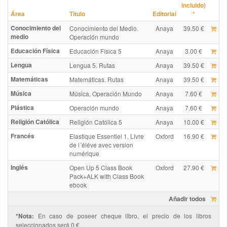
incluido)
Área
Título
Editorial
*
Conocimiento del
Conocimiento del Medio.
Anaya
39.50 €
medio
Operación mundo
Educación Física
Educación Física 5
Anaya
3.00 €
Lengua
Lengua 5. Rutas
Anaya
39.50 €
Matemáticas
Matemáticas. Rutas
Anaya
39.50 €
Música
Música. Operación Mundo
Anaya
7.60 €
Plástica
Operación mundo
Anaya
7.60 €
Religión Católica
Religión Católica 5
Anaya
10.00 €
Francés
Elastique Essentiel 1. Livre
Oxford
16.90 €
de l´éléve avec version
numérique
Inglés
Open Up 5 Class Book
Oxford
27.90 €
Pack+ALK with Class Book
ebook
Añadir todos
*Nota:
En caso de poseer cheque libro, el precio de los libros
seleccionados será 0 €.