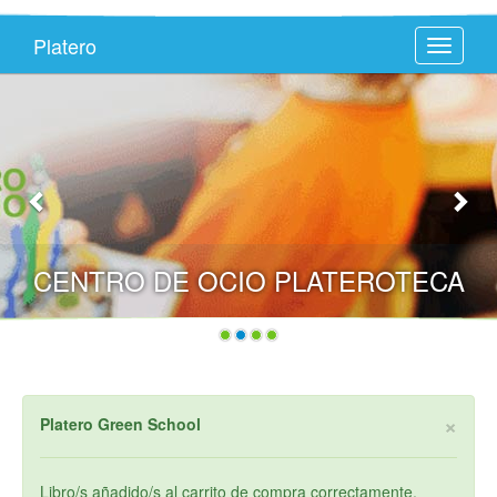
Platero
Toggle
navigati
CENTRO DE OCIO PLATEROTECA
×
Platero Green School
Libro/s añadido/s al carrito de compra correctamente.