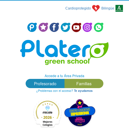
Cardioprotegido
Bilingüe
Centro Concertado en Málaga: Colegio Platero Green School
Accede a tu Área Privada
Profesorado
Familias
¿Problemas con el acceso?
Te ayudamos