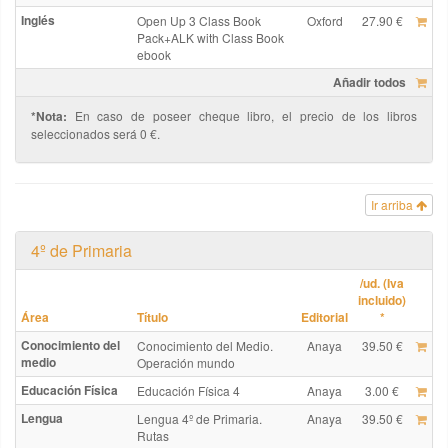
Inglés
Open Up 3 Class Book
Oxford
27.90 €
Pack+ALK with Class Book
ebook
Añadir todos
*Nota:
En caso de poseer cheque libro, el precio de los libros
seleccionados será 0 €.
Ir arriba
4º de Primaria
/ud. (Iva
incluido)
Área
Título
Editorial
*
Conocimiento del
Conocimiento del Medio.
Anaya
39.50 €
medio
Operación mundo
Educación Física
Educación Física 4
Anaya
3.00 €
Lengua
Lengua 4º de Primaria.
Anaya
39.50 €
Rutas