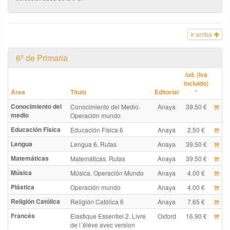
Ir arriba
6º de Primaria
/ud. (Iva
incluido)
Área
Título
Editorial
*
Conocimiento del
Conocimiento del Medio.
Anaya
39.50 €
medio
Operación mundo
Educación Física
Educación Física 6
Anaya
2.50 €
Lengua
Lengua 6. Rutas
Anaya
39.50 €
Matemáticas
Matemáticas. Rutas
Anaya
39.50 €
Música
Música. Operación Mundo
Anaya
4.00 €
Plástica
Operación mundo
Anaya
4.00 €
Religión Católica
Religión Católica 6
Anaya
7.65 €
Francés
Elastique Essentiel 2. Livre
Oxford
16.90 €
de l´éléve avec version