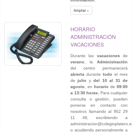
información
.
Ampliar »
HORARIO
ADMINISTRACIÓN
VACACIONES
Durante las
vacaciones
de
verano
, la
Administración
del centro permanecerá
abierta
durante
todo
el mes
de
julio
y
del 10 al 31 de
agosto
, en
horario
de
09:00
a 13:30 horas.
Para cualquier
consulta o gestión, pueden
ponerse en contacto con
nosotros llamando al 952 29
11 48, escribiendo a
administracion@colegioplatero.e
o acudiendo personalmente a