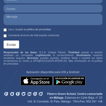
Leo y acepto la
política de privacidad
.
Consiento el envío de información comercial.
Enviar
Responsable de los datos:
S.C.A. Colegio Platero.
Finalidad:
prestar el servicio
solicitado y/o contratado.
Legitimación:
tu consentimiento.
Destinatario:
nuestros
servidores seguros.
Derechos:
puedes acceder, rectificar, limitar y suprimir tus datos
enviándonos un correo a
DPO@COLEGIOPLATERO.ES
. Más información en la
política
de privacidad
.
Aplicación disponible para IOS y Android:
Platero Green School. Centro concertado
en Málaga.
Estamos en Calle Baja, n° 23
Urb. El Candado. El Palo, Málaga · Tlfno/Fax:
952 291 148