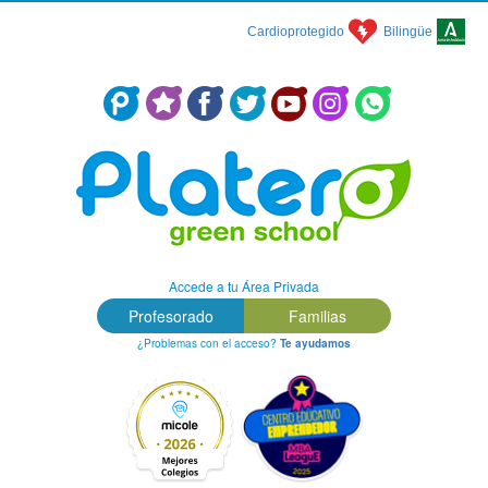
Cardioprotegido
Bilingüe
Centro Concertado en Málaga: Colegio Platero Green School
Accede a tu Área Privada
Profesorado
Familias
¿Problemas con el acceso?
Te ayudamos