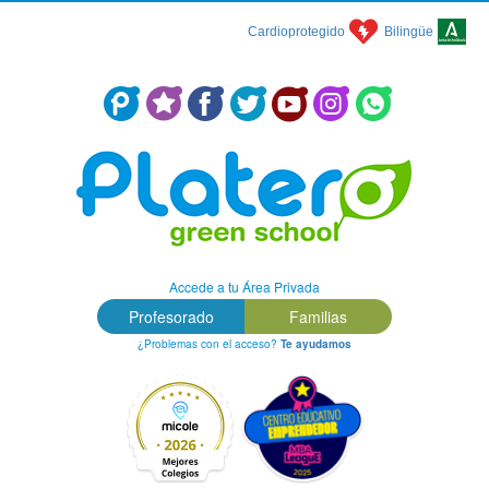
Cardioprotegido
Bilingüe
Centro Concertado en Málaga: Colegio Platero Green School
Accede a tu Área Privada
Profesorado
Familias
¿Problemas con el acceso?
Te ayudamos