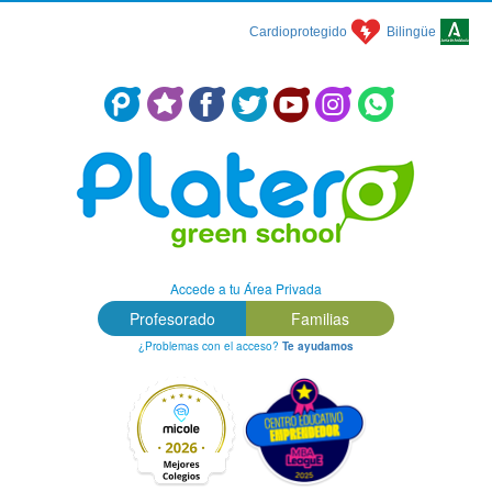
Cardioprotegido
Bilingüe
Centro Concertado en Málaga: Colegio Platero Green School
Accede a tu Área Privada
Profesorado
Familias
¿Problemas con el acceso?
Te ayudamos