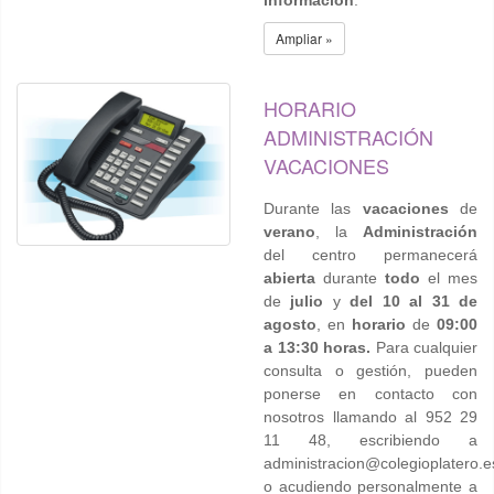
información
.
Ampliar »
HORARIO
ADMINISTRACIÓN
VACACIONES
Durante las
vacaciones
de
verano
, la
Administración
del centro permanecerá
abierta
durante
todo
el mes
de
julio
y
del 10 al 31 de
agosto
, en
horario
de
09:00
a 13:30 horas.
Para cualquier
consulta o gestión, pueden
ponerse en contacto con
nosotros llamando al 952 29
11 48, escribiendo a
administracion@colegioplatero.e
o acudiendo personalmente a