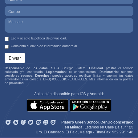
Leo y acepto la
política de privacidad
.
Consiento el envío de información comercial.
Enviar
Responsable de los datos:
S.C.A. Colegio Platero.
Finalidad:
prestar el servicio
solicitado y/o contratado.
Legitimación:
tu consentimiento.
Destinatario:
nuestros
servidores seguros.
Derechos:
puedes acceder, rectificar, limitar y suprimir tus datos
enviándonos un correo a
DPO@COLEGIOPLATERO.ES
. Más información en la
política
de privacidad
.
Aplicación disponible para IOS y Android:
Platero Green School. Centro concertado
en Málaga.
Estamos en Calle Baja, n° 23
Urb. El Candado. El Palo, Málaga · Tlfno/Fax:
952 291 148