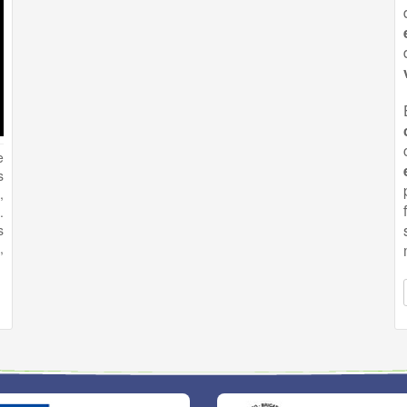
e
s
,
.
s
,