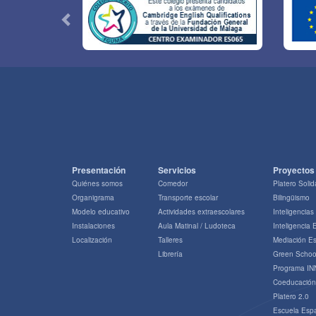
Presentación
Servicios
Proyectos
Quiénes somos
Comedor
Platero Solid
Organigrama
Transporte escolar
Bilingüismo
Modelo educativo
Actividades extraescolares
Inteligencias
Instalaciones
Aula Matinal / Ludoteca
Inteligencia
Localización
Talleres
Mediación Es
Librería
Green Schoo
Programa IN
Coeducación
Platero 2.0
Escuela Esp