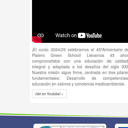
¡El curso 2024/25 celebramos el 45ºAniversario d
Platero Green School! Llevamos 45 año
comprometidos con una educación de calidad
integral y adaptada a los desafíos del siglo XXI
Nuestra misión sigue firme, centrada en tres pilare
fundamentales: Desarrollo de competencias
educación en valores y conciencia medioambiental.
¡Ver en Youtube! »