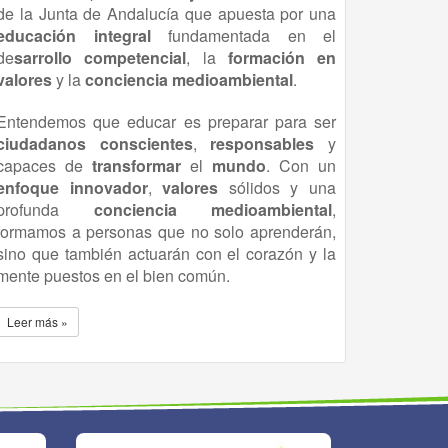
de la Junta de Andalucía que apuesta por una
educación
integral
fundamentada en el
de
sarrollo competencial
, la
formación en
valores
y la
conciencia medioambiental
.
Entendemos que educar es preparar para ser
ciudadanos conscientes
,
responsables
y
capaces de
transformar
el
mundo
. Con un
enfoque innovador
,
valores
sólidos y una
profunda
conciencia
medioambiental
,
formamos a personas que no solo aprenderán,
sino que también actuarán con el corazón y la
mente puestos en el bien común.
Leer más »