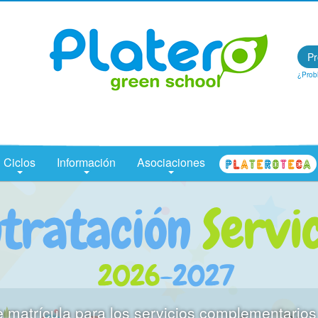
Centro Concertado en Málaga: Colegio Platero Green School
Pr
¿Prob
Ciclos
Información
Asociaciones
CENTRO DE OCIO PLATEROTECA