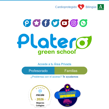
Cardioprotegido
Bilingüe
Centro Concertado en Málaga: Colegio Platero Green School
Accede a tu Área Privada
Profesorado
Familias
¿Problemas con el acceso?
Te ayudamos