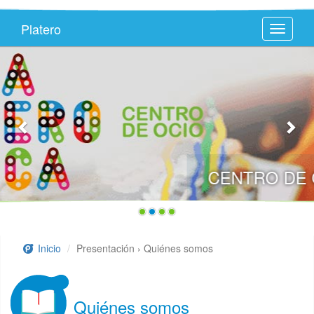
Platero
Toggle
navigati
CENTRO DE OCIO PLATEROTECA
Inicio
Presentación › Quiénes somos
Quiénes somos