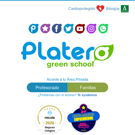
Cardioprotegido
Bilingüe
Centro Concertado en Málaga: Colegio Platero Green School
Accede a tu Área Privada
Profesorado
Familias
¿Problemas con el acceso?
Te ayudamos