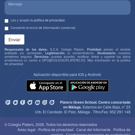
Leo y acepto la
política de privacidad
.
Consiento el envío de información comercial.
Enviar
Responsable de los datos:
S.C.A. Colegio Platero.
Finalidad:
prestar el servicio
solicitado y/o contratado.
Legitimación:
tu consentimiento.
Destinatario:
nuestros
servidores seguros.
Derechos:
puedes acceder, rectificar, limitar y suprimir tus datos
enviándonos un correo a
DPO@COLEGIOPLATERO.ES
. Más información en la
política
de privacidad
.
Aplicación disponible para IOS y Android:
Platero Green School. Centro concertado
en Málaga.
Estamos en Calle Baja, n° 23
Urb. El Candado. El Palo, Málaga · Tlfno/Fax:
952 291 148
© Colegio Platero, 2026. Todos los derechos reservados
Aviso legal
·
Política de privacidad
·
Canal del Informante
·
Política de
cookies
·
Condiciones generales de contratación