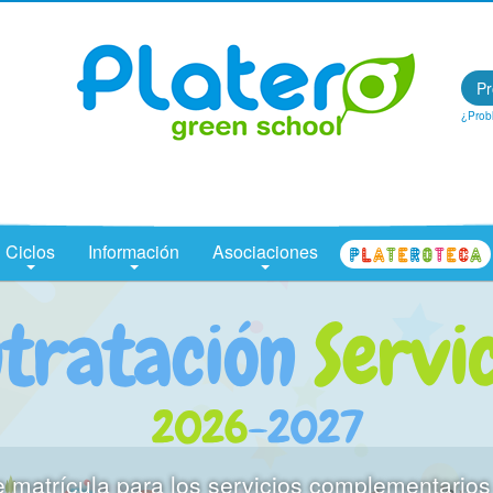
Centro Concertado en Málaga: Colegio Platero Green School
Pr
¿Prob
Ciclos
Información
Asociaciones
e matrícula para los servicios complementario