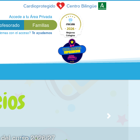
Cardioprotegido
Centro
Bilingüe
Accede a tu Área Privada
ofesorado
Familias
lemas con el acceso?
Te ayudamos
s del curso 2026/27