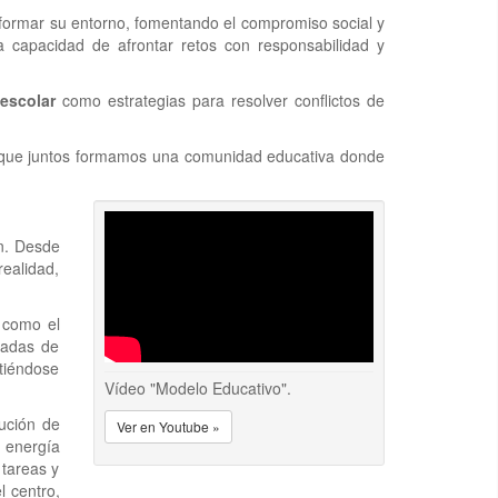
sformar su entorno, fomentando el compromiso social y
y la capacidad de afrontar retos con responsabilidad y
escolar
como estrategias para resolver conflictos de
rque juntos formamos una comunidad educativa donde
ón. Desde
ealidad,
 como el
rnadas de
rtiéndose
Vídeo "Modelo Educativo".
nución de
Ver en Youtube »
 energía
 tareas y
l centro,