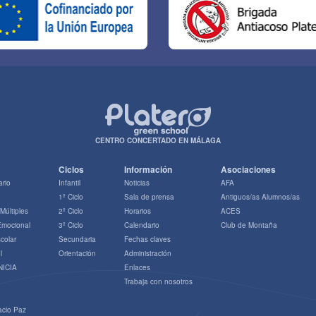
CENTRO CONCERTADO EN MÁLAGA
Ciclos
Información
Asociaciones
ario
Infantil
Noticias
AFA
1º Ciclo
Sala de prensa
Antiguos/as Alumnos/as
 Múltiples
2º Ciclo
Horarios
ACES
 Emocional
3º Ciclo
Calendario
Club de Montaña
colar
Secundaria
Fechas claves
l
Orientación
Administración
NICIA
Enlaces
Trabaja con nosotros
acio Paz