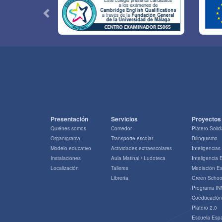
Presentación
Servicios
Proyectos
Quiénes somos
Comedor
Platero Solid
Organigrama
Transporte escolar
Bilingüismo
Modelo educativo
Actividades extraescolares
Inteligencias
Instalaciones
Aula Matinal / Ludoteca
Inteligencia
Localización
Talleres
Mediación Es
Librería
Green Schoo
Programa IN
Coeducación
Platero 2.0
Escuela Esp