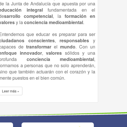
de la Junta de Andalucía que apuesta por una
educación
integral
fundamentada en el
de
sarrollo competencial
, la
formación en
valores
y la
conciencia medioambiental
.
Entendemos que educar es preparar para ser
ciudadanos conscientes
,
responsables
y
capaces de
transformar
el
mundo
. Con un
enfoque innovador
,
valores
sólidos y una
profunda
conciencia
medioambiental
,
formamos a personas que no solo aprenderán,
sino que también actuarán con el corazón y la
mente puestos en el bien común.
Leer más »