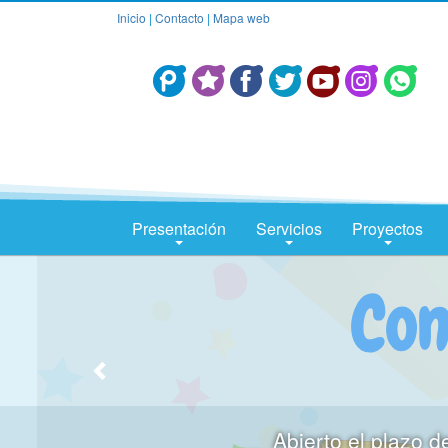
Inicio
|
Contacto
|
Mapa web
Presentación
Servicios
Proyectos
Abierto el plazo d