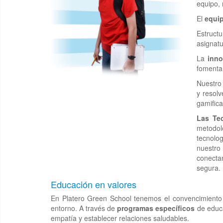
equipo, 
El
equip
Estruct
asignatu
La
inn
fomentan
Nuestro
y resolv
gamifica
Las Tec
metodol
tecnolog
nuestro 
conectan
segura.
Educación en valores
En Platero Green School tenemos el convencimiento
entorno. A través de
programas específicos
de educa
empatía y establecer relaciones saludables.