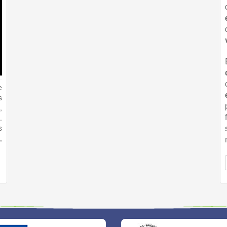
e
s
,
.
s
,