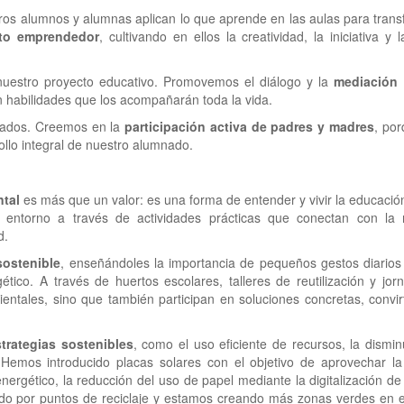
tros alumnos y alumnas aplican lo que aprende en las aulas para tran
nto emprendedor
, cultivando en ellos la creatividad, la iniciativa 
nuestro proyecto educativo. Promovemos el diálogo y la
mediación 
 habilidades que los acompañarán toda la vida.
liados. Creemos en la
participación activa de padres y madres
, po
llo integral de nuestro alumnado.
tal
es más que un valor: es una forma de entender y vivir la educaci
 entorno a través de actividades prácticas que conectan con la r
d.
sostenible
, enseñándoles la importancia de pequeños gestos diarios
ético. A través de huertos escolares, talleres de reutilización y jo
entales, sino que también participan en soluciones concretas, convi
strategias sostenibles
, como el uso eficiente de recursos, la dismi
 Hemos introducido placas solares con el objetivo de aprovechar la
ergético, la reducción del uso de papel mediante la digitalización de
ndo por puntos de reciclaje y estamos creando más zonas verdes en e