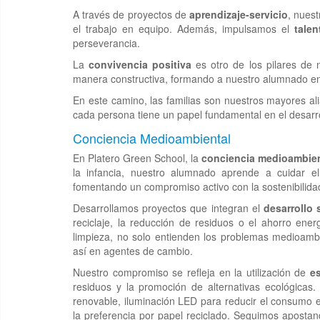
A través de proyectos de
aprendizaje-servicio
, nues
el trabajo en equipo. Además, impulsamos el
tale
perseverancia.
La
convivencia positiva
es otro de los pilares de 
manera constructiva, formando a nuestro alumnado en
En este camino, las familias son nuestros mayores a
cada persona tiene un papel fundamental en el desarro
Conciencia Medioambiental
En Platero Green School, la
conciencia medioambien
la infancia, nuestro alumnado aprende a cuidar el
fomentando un compromiso activo con la sostenibilida
Desarrollamos proyectos que integran el
desarrollo 
reciclaje, la reducción de residuos o el ahorro energ
limpieza, no solo entienden los problemas medioambi
así en agentes de cambio.
Nuestro compromiso se refleja en la utilización de
e
residuos y la promoción de alternativas ecológicas.
renovable, iluminación LED para reducir el consumo en
la preferencia por papel reciclado. Seguimos aposta