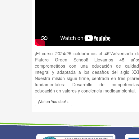
¡El curso 2024/25 celebramos el 45ºAniversario d
Platero Green School! Llevamos 45 año
comprometidos con una educación de calidad
integral y adaptada a los desafíos del siglo XXI
Nuestra misión sigue firme, centrada en tres pilare
fundamentales: Desarrollo de competencias
educación en valores y conciencia medioambiental.
¡Ver en Youtube! »